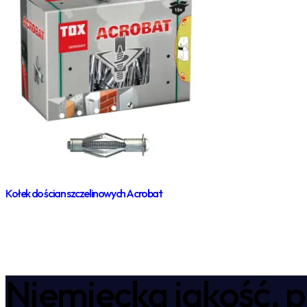
Kołek do ścian szczelinowych Acrobat
Niemiecka jakość, p