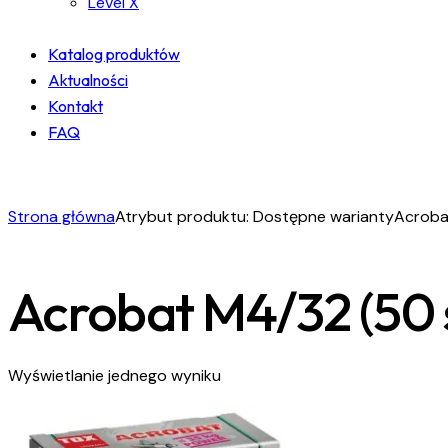
Level X
Katalog produktów
Aktualności
Kontakt
FAQ
facebook-
instagram
linkedin
1
Strona główna
Atrybut produktu: Dostępne warianty
Acroba
Acrobat M4/32 (50 s
Wyświetlanie jednego wyniku