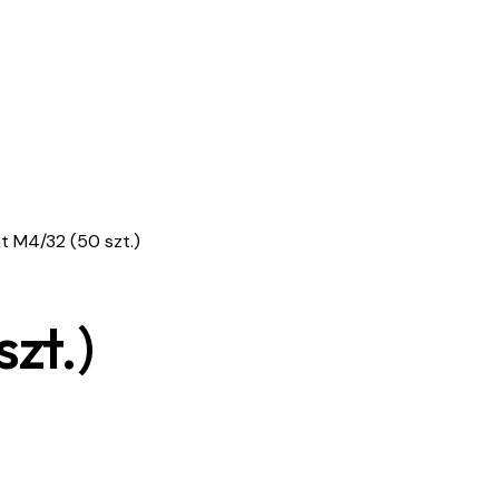
t M4/32 (50 szt.)
zt.)