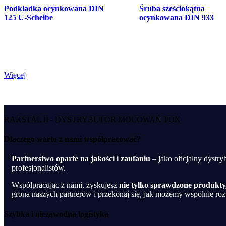
Podkładka ocynkowana DIN
Śruba sześciokątna
125 U-Scheibe
ocynkowana DIN 933
Więcej
RAKSTAL II - DYSTRYBUTOR MOCOWAŃ TOX
Dlaczego warto z nami współpracować?
Partnerstwo oparte na jakości i zaufaniu
– jako oficjalny dyst
profesjonalistów.
Współpracując z nami, zyskujesz
nie tylko sprawdzone produkty,
grona naszych partnerów i przekonaj się, jak możemy wspólnie roz
Szybka i niezawodna logistyka