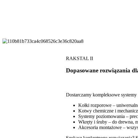
RAKSTAL II
Dopasowane rozwiązania dl
Dostarczamy kompleksowe systemy za
Kołki rozporowe – uniwersaln
Kotwy chemiczne i mechaniczn
Systemy poziomowania – prec
Wkręty i śruby – do drewna, m
Akcesoria montażowe – wszys
Szukasz konkretnego rozwiązania? S