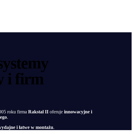
systemy
 i firm
2005 roku firma
Rakstal II
oferuje
innowacyjne i
wego
.
wydajne i łatwe w montażu
.