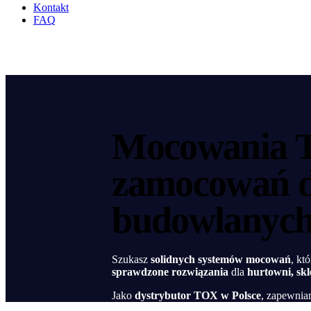
Kontakt
FAQ
facebook-
instagram
linkedin
1
Mocowania T
zamocowań dl
budowlanyc
Szukasz
solidnych systemów mocowań
, kt
sprawdzone rozwiązania
dla
hurtowni, sk
Jako
dystrybutor TOX w Polsce
, zapewnia