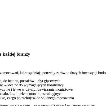
a każdej branży
mocowań, które spełniają potrzeby zarówno dużych inwestycji budowla
e, do betonu, pustaków i płyt gipsowych
e – idealne do wymagających konstrukcji
yzyjne i łatwe w użyciu rozwiązania montażowe
etalu, fasad i elementów konstrukcyjnych
tko, czego potrzebujesz do solidnego mocowania
kontaktuj się z nami – pomożemy Ci dobrać najlepsze produkty.