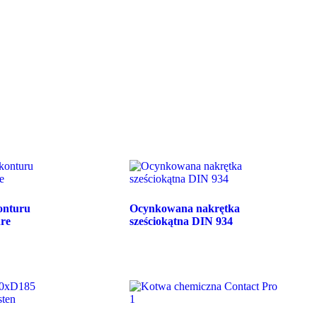
onturu
Ocynkowana nakrętka
re
sześciokątna DIN 934