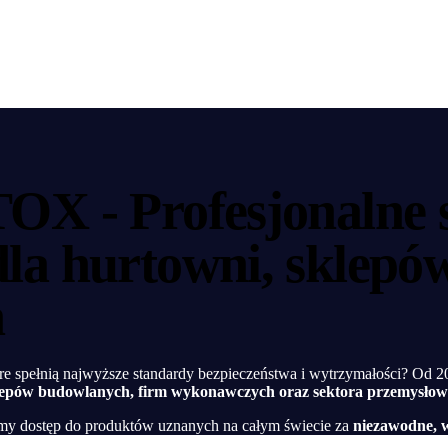
OX - Profesjonalne 
a hurtowni, sklepów
h
óre spełnią najwyższe standardy bezpieczeństwa i wytrzymałości? Od 
lepów budowlanych, firm wykonawczych oraz sektora przemysło
my dostęp do produktów uznanych na całym świecie za
niezawodne, 