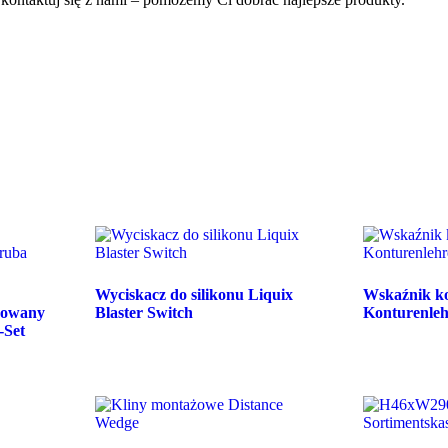
Wyciskacz do silikonu Liquix
Wskaźnik k
kowany
Blaster Switch
Konturenleh
-Set