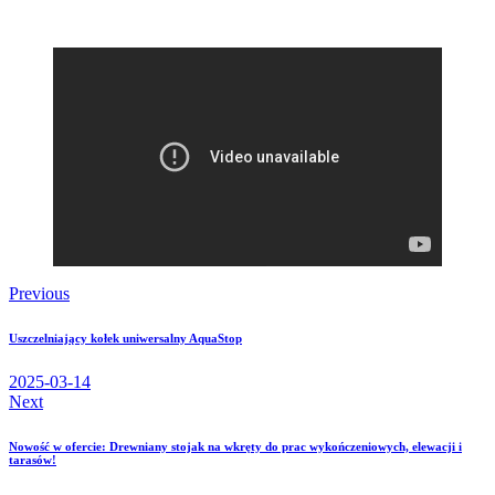
Previous
Uszczelniający kołek uniwersalny AquaStop
2025-03-14
Next
Nowość w ofercie: Drewniany stojak na wkręty do prac wykończeniowych, elewacji i
tarasów!