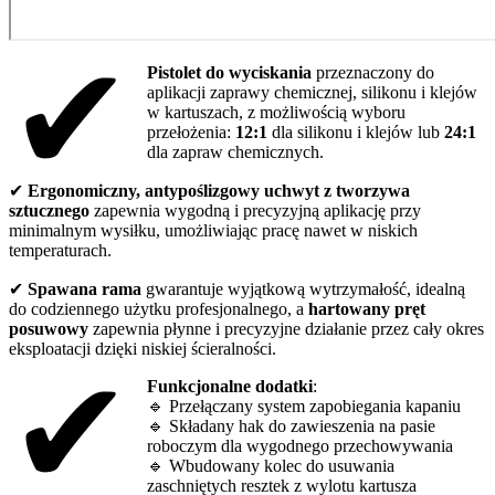
✔
Pistolet do wyciskania
przeznaczony do
aplikacji zaprawy chemicznej, silikonu i klejów
w kartuszach, z możliwością wyboru
przełożenia:
12:1
dla silikonu i klejów lub
24:1
dla zapraw chemicznych.
✔
Ergonomiczny, antypoślizgowy uchwyt z tworzywa
sztucznego
zapewnia wygodną i precyzyjną aplikację przy
minimalnym wysiłku, umożliwiając pracę nawet w niskich
temperaturach.
✔
Spawana rama
gwarantuje wyjątkową wytrzymałość, idealną
do codziennego użytku profesjonalnego, a
hartowany pręt
posuwowy
zapewnia płynne i precyzyjne działanie przez cały okres
eksploatacji dzięki niskiej ścieralności.
✔
Funkcjonalne dodatki
:
🔹 Przełączany system zapobiegania kapaniu
🔹 Składany hak do zawieszenia na pasie
roboczym dla wygodnego przechowywania
🔹 Wbudowany kolec do usuwania
zaschniętych resztek z wylotu kartusza