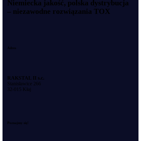
Niemiecka jakość, polska dystrybucja
– niezawodne rozwiązania TOX
Adres
RAKSTAL II s.c.
Stanisławice 266
32-015 Kłaj
Poznajmy się!