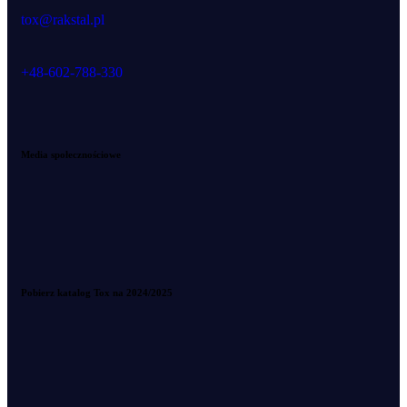
tox@rakstal.pl
+48-602-788-330
Media społecznościowe
Pobierz katalog Tox na 2024/2025