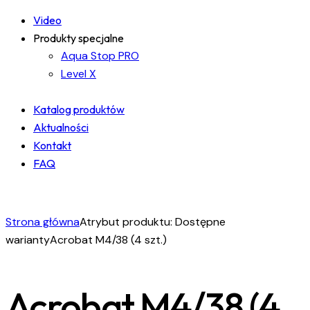
Video
Produkty specjalne
Aqua Stop PRO
Level X
Katalog produktów
Aktualności
Kontakt
FAQ
facebook-
instagram
linkedin
1
Strona główna
Atrybut produktu: Dostępne
warianty
Acrobat M4/38 (4 szt.)
Acrobat M4/38 (4