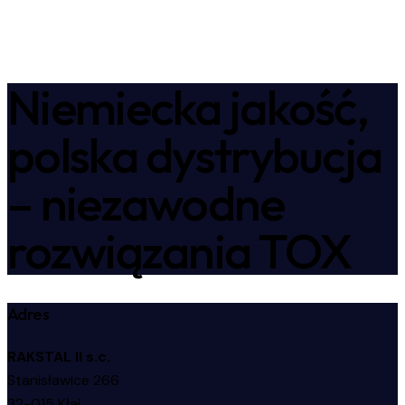
Niemiecka jakość,
polska dystrybucja
– niezawodne
rozwiązania TOX
Adres
RAKSTAL II s.c.
Stanisławice 266
32-015 Kłaj