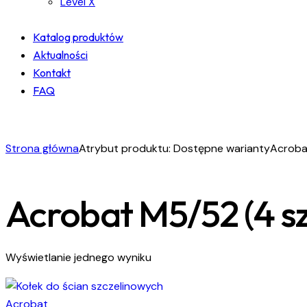
Level X
Katalog produktów
Aktualności
Kontakt
FAQ
facebook-
instagram
linkedin
1
Strona główna
Atrybut produktu: Dostępne warianty
Acroba
Acrobat M5/52 (4 sz
Wyświetlanie jednego wyniku