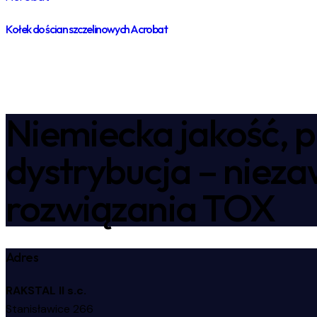
Kołek do ścian szczelinowych Acrobat
Niemiecka jakość, p
dystrybucja – niez
rozwiązania TOX
Adres
RAKSTAL II s.c.
Stanisławice 266