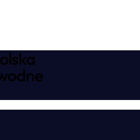
olska
awodne