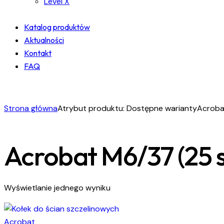
Level X
Katalog produktów
Aktualności
Kontakt
FAQ
facebook-
instagram
linkedin
1
Strona główna
Atrybut produktu: Dostępne warianty
Acrobat
Acrobat M6/37 (25 s
Wyświetlanie jednego wyniku