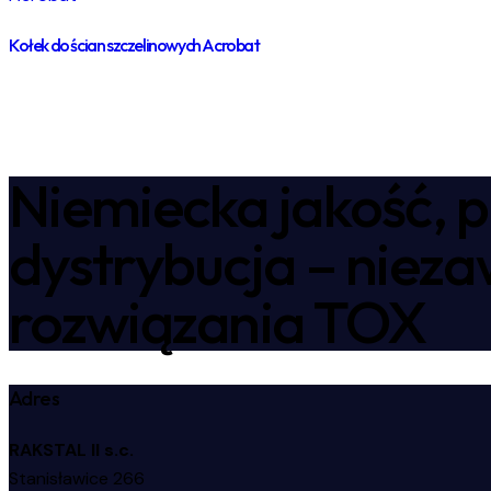
Kołek do ścian szczelinowych Acrobat
Niemiecka jakość, p
dystrybucja – niez
rozwiązania TOX
Adres
RAKSTAL II s.c.
Stanisławice 266