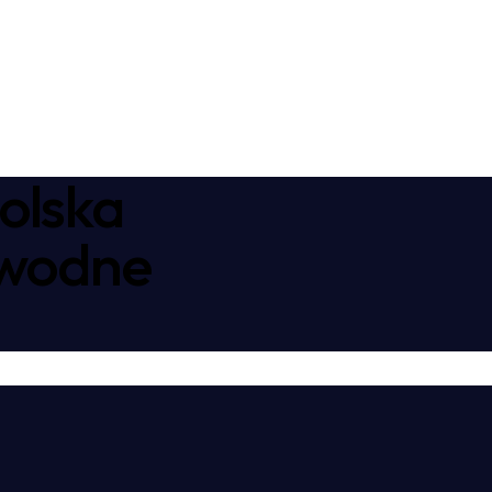
olska
awodne