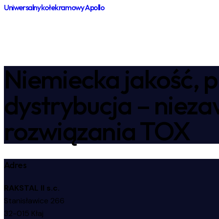
Uniwersalny kołek ramowy Apollo
Niemiecka jakość, p
dystrybucja – niez
rozwiązania TOX
Adres
RAKSTAL II s.c.
Stanisławice 266
32-015 Kłaj