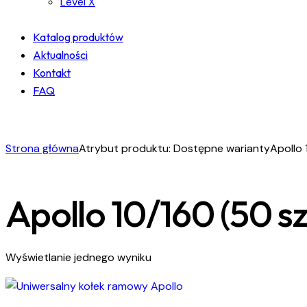
Level X
Katalog produktów
Aktualności
Kontakt
FAQ
facebook-
instagram
linkedin
1
Strona główna
Atrybut produktu: Dostępne warianty
Apollo 
Apollo 10/160 (50 sz
Wyświetlanie jednego wyniku