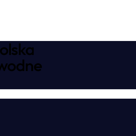
olska
awodne