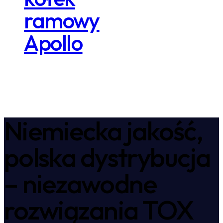
ramowy
Apollo
Niemiecka jakość,
polska dystrybucja
– niezawodne
rozwiązania TOX