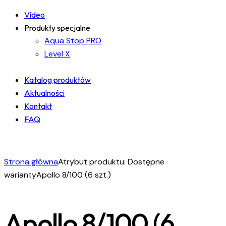
Video
Produkty specjalne
Aqua Stop PRO
Level X
Katalog produktów
Aktualności
Kontakt
FAQ
facebook-
instagram
linkedin
1
Strona główna
Atrybut produktu: Dostępne
warianty
Apollo 8/100 (6 szt.)
Apollo 8/100 (6