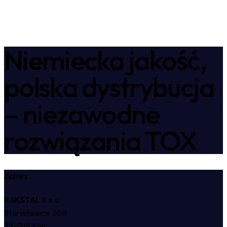
Niemiecka jakość,
polska dystrybucja
– niezawodne
rozwiązania TOX
Adres
RAKSTAL II s.c.
Stanisławice 266
32-015 Kłaj