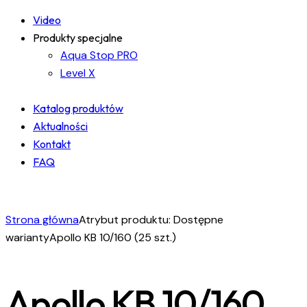
Video
Produkty specjalne
Aqua Stop PRO
Level X
Katalog produktów
Aktualności
Kontakt
FAQ
facebook-
instagram
linkedin
1
Strona główna
Atrybut produktu: Dostępne
warianty
Apollo KB 10/160 (25 szt.)
Apollo KB 10/160