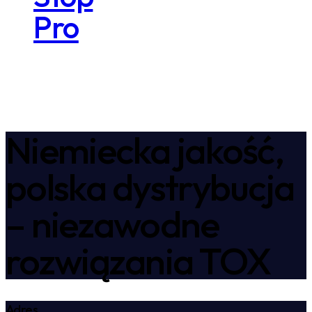
Pro
Niemiecka jakość,
polska dystrybucja
– niezawodne
rozwiązania TOX
Adres