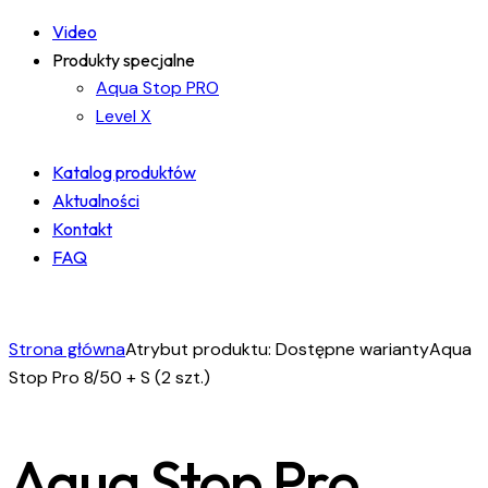
Video
Produkty specjalne
Aqua Stop PRO
Level X
Katalog produktów
Aktualności
Kontakt
FAQ
facebook-
instagram
linkedin
1
Strona główna
Atrybut produktu: Dostępne warianty
Aqua
Stop Pro 8/50 + S (2 szt.)
Aqua Stop Pro