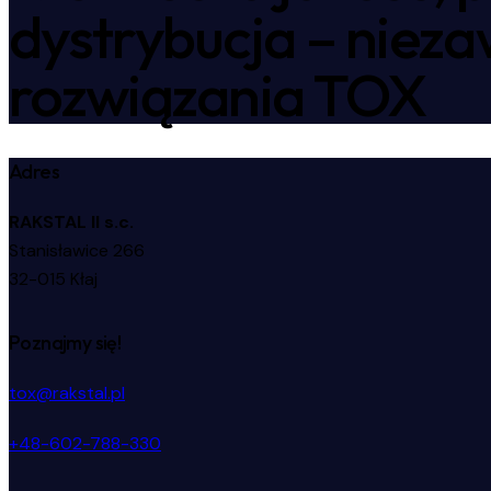
dystrybucja – niez
rozwiązania TOX
Adres
RAKSTAL II s.c.
Stanisławice 266
32-015 Kłaj
Poznajmy się!
tox@rakstal.pl
+48-602-788-330