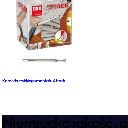
Kołek do szybkiego montażu Attack
Niemiecka jakość, p