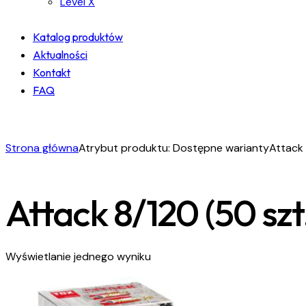
Level X
Katalog produktów
Aktualności
Kontakt
FAQ
facebook-
instagram
linkedin
1
Strona główna
Atrybut produktu: Dostępne warianty
Attack 
Attack 8/120 (50 szt
Wyświetlanie jednego wyniku