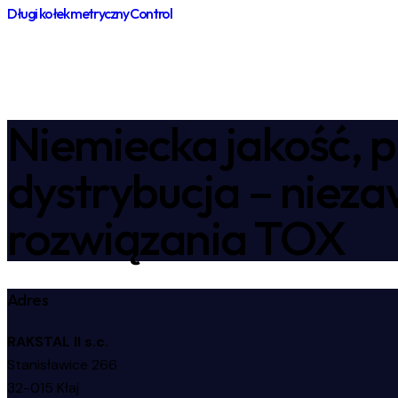
Długi kołek metryczny Control
Niemiecka jakość, p
dystrybucja – niez
rozwiązania TOX
Adres
RAKSTAL II s.c.
Stanisławice 266
32-015 Kłaj