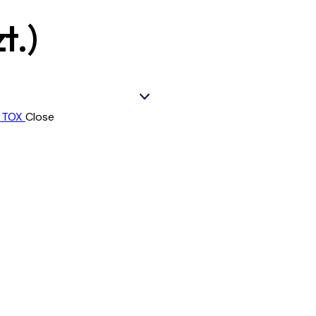
t.)
Close