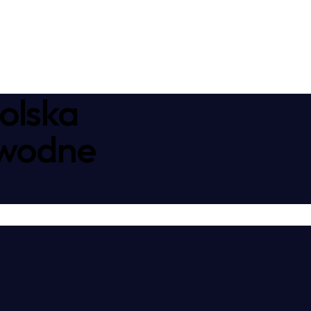
olska
awodne