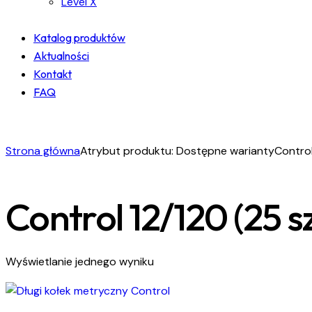
Level X
Katalog produktów
Aktualności
Kontakt
FAQ
facebook-
instagram
linkedin
1
Strona główna
Atrybut produktu: Dostępne warianty
Control
Control 12/120 (25 sz
Wyświetlanie jednego wyniku