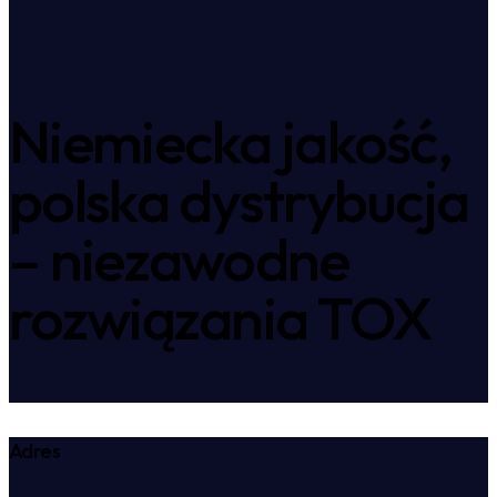
Niemiecka jakość,
polska dystrybucja
– niezawodne
rozwiązania TOX
Adres