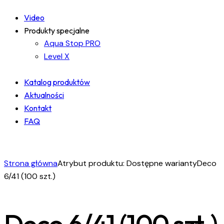
Video
Produkty specjalne
Aqua Stop PRO
Level X
Katalog produktów
Aktualności
Kontakt
FAQ
facebook-
instagram
linkedin
1
Strona główna
Atrybut produktu: Dostępne warianty
Deco
6/41 (100 szt.)
Deco 6/41 (100 szt.)