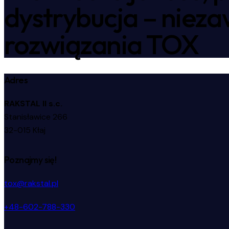
dystrybucja – niez
rozwiązania TOX
Adres
RAKSTAL II s.c.
Stanisławice 266
32-015 Kłaj
Poznajmy się!
tox@rakstal.pl
+48-602-788-330