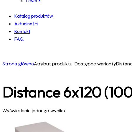
Level X
Katalog produktów
Aktualności
Kontakt
FAQ
facebook-
instagram
linkedin
1
Strona główna
Atrybut produktu: Dostępne warianty
Distanc
Distance 6x120 (100 
Wyświetlanie jednego wyniku