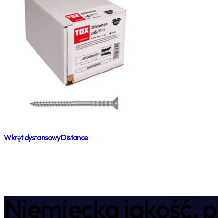
Wkręt dystansowy Distance
Niemiecka jakość, p