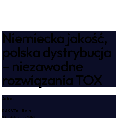
Niemiecka jakość,
polska dystrybucja
– niezawodne
rozwiązania TOX
Adres
RAKSTAL II s.c.
Stanisławice 266