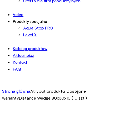
Oferta dla firm produkcyjnych
Video
Produkty specjalne
Aqua Stop PRO
Level X
Katalog produktów
Aktualności
Kontakt
FAQ
facebook-
instagram
linkedin
1
Strona główna
Atrybut produktu: Dostępne
warianty
Distance Wedge 80x30x10 (10 szt.)