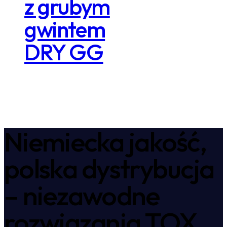
z grubym
gwintem
DRY GG
Niemiecka jakość,
polska dystrybucja
– niezawodne
rozwiązania TOX