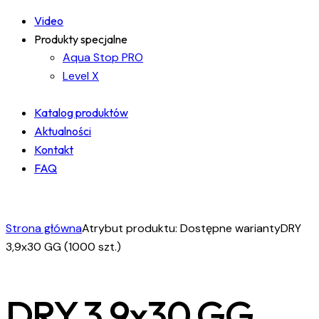
Video
Produkty specjalne
Aqua Stop PRO
Level X
Katalog produktów
Aktualności
Kontakt
FAQ
facebook-
instagram
linkedin
1
Strona główna
Atrybut produktu: Dostępne warianty
DRY
3,9x30 GG (1000 szt.)
DRY 3,9x30 GG