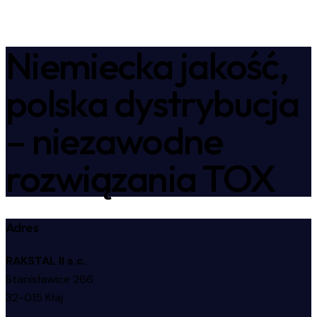
Niemiecka jakość,
polska dystrybucja
– niezawodne
rozwiązania TOX
Adres
RAKSTAL II s.c.
Stanisławice 266
32-015 Kłaj