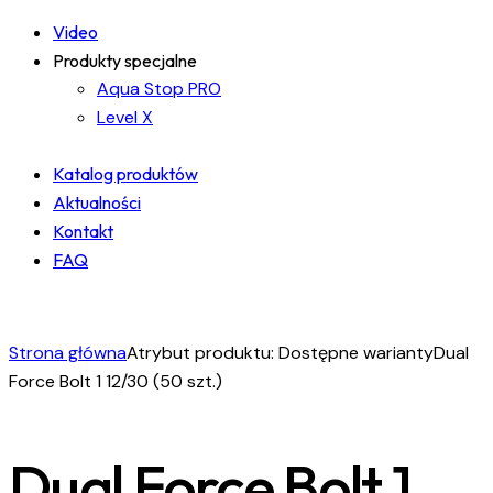
Video
Produkty specjalne
Aqua Stop PRO
Level X
Katalog produktów
Aktualności
Kontakt
FAQ
facebook-
instagram
linkedin
1
Strona główna
Atrybut produktu: Dostępne warianty
Dual
Force Bolt 1 12/30 (50 szt.)
Dual Force Bolt 1