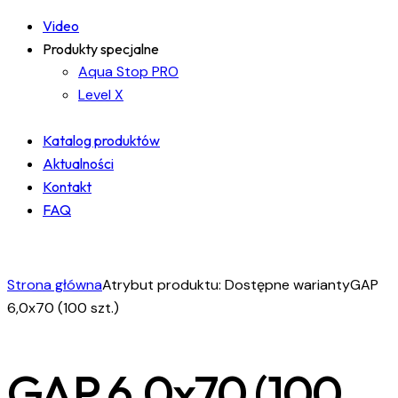
Video
Produkty specjalne
Aqua Stop PRO
Level X
Katalog produktów
Aktualności
Kontakt
FAQ
facebook-
instagram
linkedin
1
Strona główna
Atrybut produktu: Dostępne warianty
GAP
6,0x70 (100 szt.)
GAP 6,0x70 (100