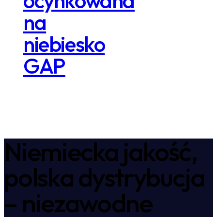
ocynkowana
na
niebiesko
GAP
Niemiecka jakość,
polska dystrybucja
– niezawodne