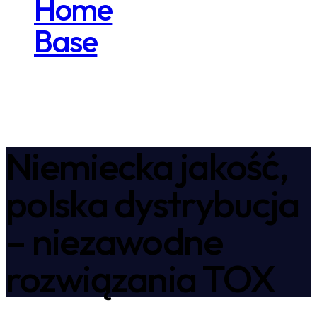
Home
Base
Niemiecka jakość,
polska dystrybucja
– niezawodne
rozwiązania TOX