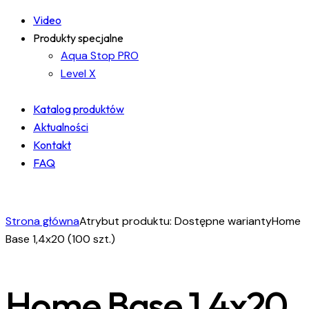
Video
Produkty specjalne
Aqua Stop PRO
Level X
Katalog produktów
Aktualności
Kontakt
FAQ
facebook-
instagram
linkedin
1
Strona główna
Atrybut produktu: Dostępne warianty
Home
Base 1,4x20 (100 szt.)
Home Base 1,4x20