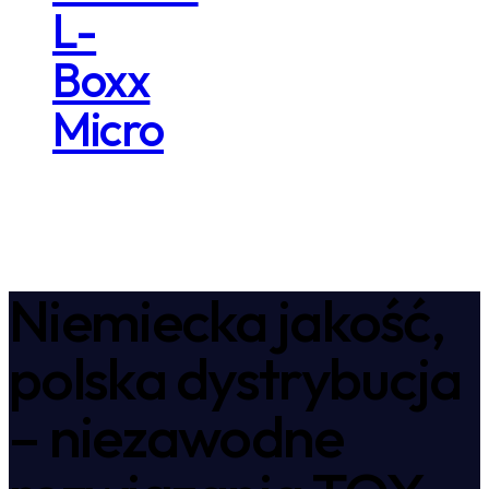
L-
Boxx
Micro
Niemiecka jakość,
polska dystrybucja
– niezawodne