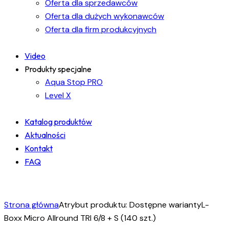
Oferta dla sprzedawców
Oferta dla dużych wykonawców
Oferta dla firm produkcyjnych
Video
Produkty specjalne
Aqua Stop PRO
Level X
Katalog produktów
Aktualności
Kontakt
FAQ
facebook-
instagram
linkedin
1
Strona główna
Atrybut produktu: Dostępne warianty
L-
Boxx Micro Allround TRI 6/8 + S (140 szt.)