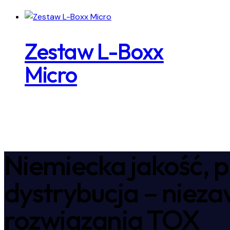
Zestaw L-Boxx
Micro
Niemiecka jakość, p
dystrybucja – niez
rozwiązania TOX