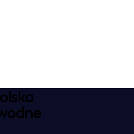
olska
awodne