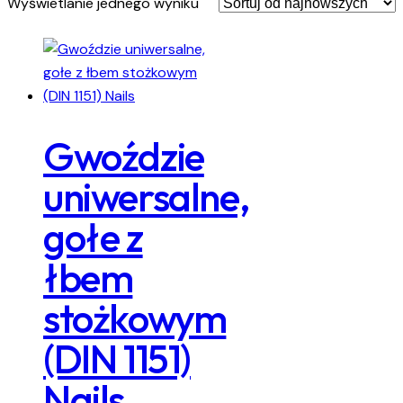
Wyświetlanie jednego wyniku
Gwoździe
uniwersalne,
gołe z
łbem
stożkowym
(DIN 1151)
Nails