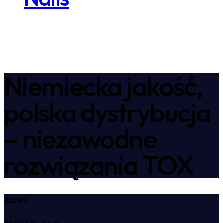
Niemiecka jakość,
polska dystrybucja
– niezawodne
rozwiązania TOX
Adres