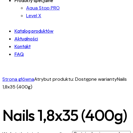
Produkty specjalne
Aqua Stop PRO
Level X
Katalog produktów
Aktualności
Kontakt
FAQ
facebook-
instagram
linkedin
1
Strona główna
Atrybut produktu: Dostępne warianty
Nails
1,8x35 (400g)
Nails 1,8x35 (400g)