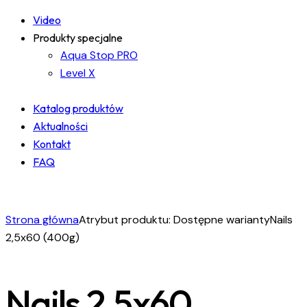
Video
Produkty specjalne
Aqua Stop PRO
Level X
Katalog produktów
Aktualności
Kontakt
FAQ
facebook-
instagram
linkedin
1
Strona główna
Atrybut produktu: Dostępne warianty
Nails
2,5x60 (400g)
Nails 2,5x60