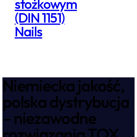
stożkowym
(DIN 1151)
Nails
Niemiecka jakość,
polska dystrybucja
– niezawodne
rozwiązania TOX