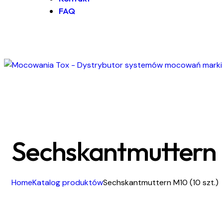
FAQ
Sechskantmuttern M
Home
Katalog produktów
Sechskantmuttern M10 (10 szt.)