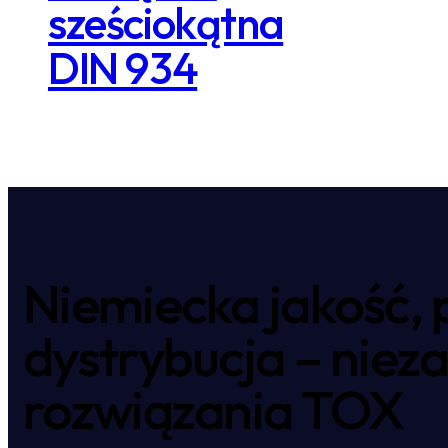
sześciokątna
DIN 934
Niemiecka jakość, 
dystrybucja – nie
rozwiązania TOX