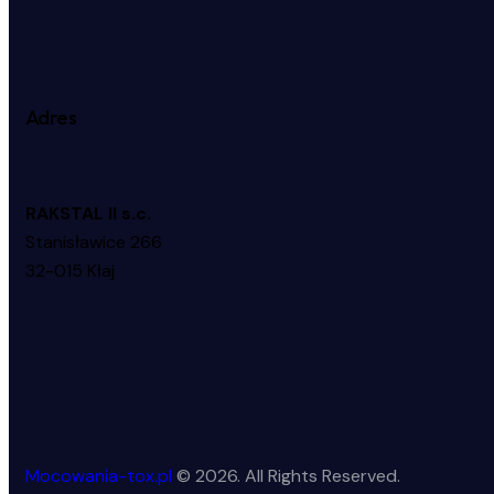
Adres
RAKSTAL II s.c.
Stanisławice 266
32-015 Kłaj
Mocowania-tox.pl
© 2026. All Rights Reserved.