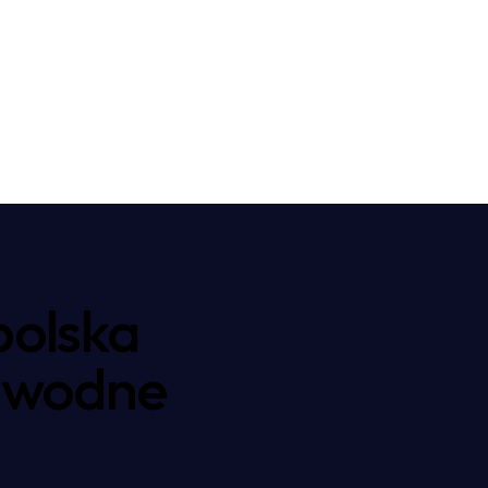
polska
zawodne