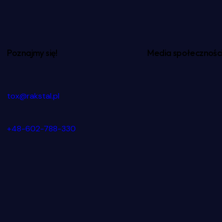
Poznajmy się!
Media społecznośc
tox@rakstal.pl
+48-602-788-330