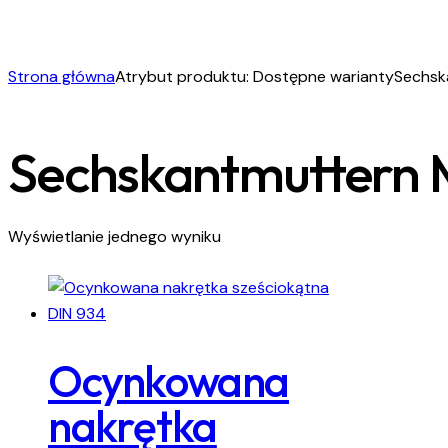
Strona główna
Atrybut produktu: Dostępne warianty
Sechsk
Sechskantmuttern M1
Wyświetlanie jednego wyniku
Ocynkowana
nakrętka