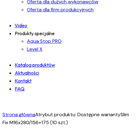
Oferta dla dużych wykonawców
Oferta dla firm produkcyjnych
Video
Produkty specjalne
Aqua Stop PRO
Level X
Katalog produktów
Aktualności
Kontakt
FAQ
facebook-
instagram
linkedin
1
Strona główna
Atrybut produktu: Dostępne warianty
Slim
Fix M16x280/156+175 (10 szt.)