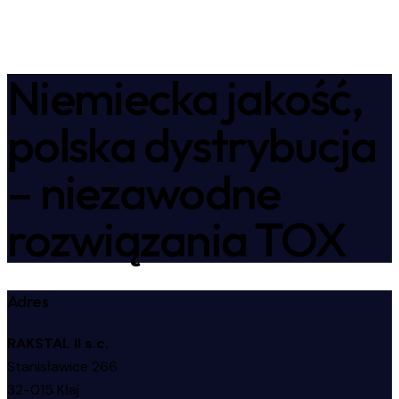
Niemiecka jakość,
polska dystrybucja
– niezawodne
rozwiązania TOX
Adres
RAKSTAL II s.c.
Stanisławice 266
32-015 Kłaj