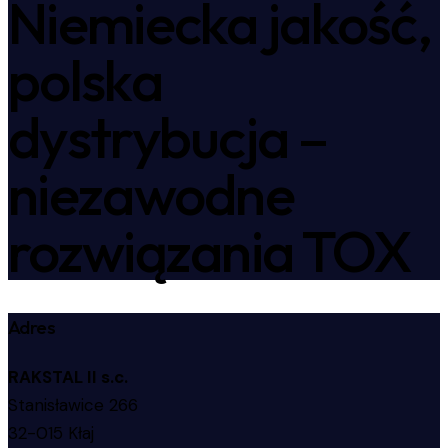
Niemiecka jakość,
polska
dystrybucja –
niezawodne
rozwiązania TOX
Adres
RAKSTAL II s.c.
Stanisławice 266
32-015 Kłaj