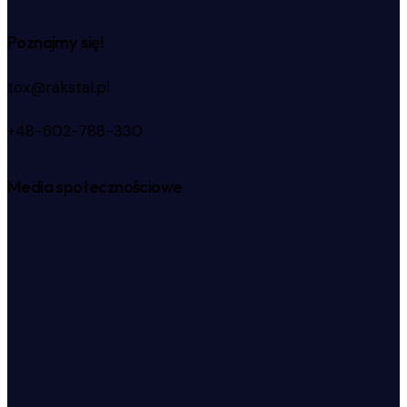
Poznajmy się!
tox@rakstal.pl
+48-602-788-330
Media społecznościowe
facebook-
1
instagram
linkedin