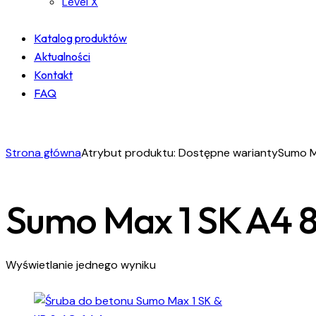
Level X
Katalog produktów
Aktualności
Kontakt
FAQ
facebook-
instagram
linkedin
1
Strona główna
Atrybut produktu: Dostępne warianty
Sumo M
Sumo Max 1 SK A4 8x
Wyświetlanie jednego wyniku