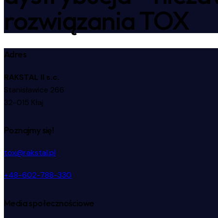
rozwiązania TOX
Adres
RAKSTAL II s.c.
Stanisławice 266
32-015 Kłaj
Poznajmy się!
tox@rakstal.pl
+48-602-788-330
Media społecznościowe