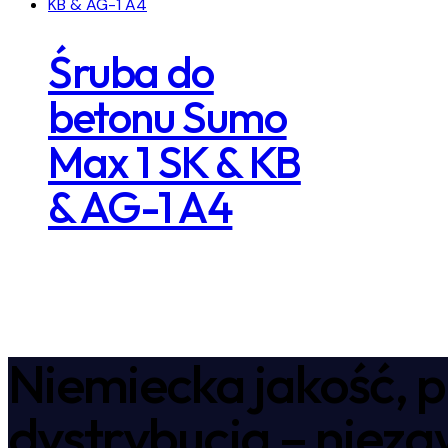
Śruba do
betonu Sumo
Max 1 SK & KB
& AG-1 A4
Niemiecka jakość, p
dystrybucja – niez