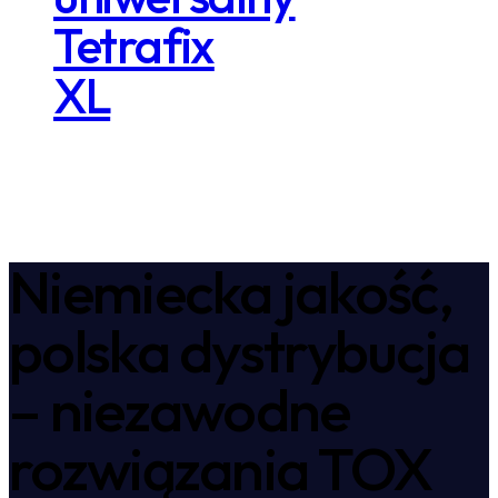
Tetrafix
XL
Niemiecka jakość,
polska dystrybucja
– niezawodne
rozwiązania TOX