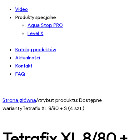
Video
Produkty specjalne
Aqua Stop PRO
Level X
Katalog produktów
Aktualności
Kontakt
FAQ
facebook-
instagram
linkedin
1
Strona główna
Atrybut produktu: Dostępne
warianty
Tetrafix XL 8/80 + S (4 szt.)
Tetrafix XL 8/80 +