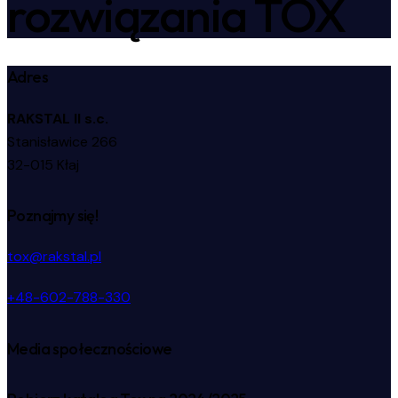
rozwiązania TOX
Adres
RAKSTAL II s.c.
Stanisławice 266
32-015 Kłaj
Poznajmy się!
tox@rakstal.pl
+48-602-788-330
Media społecznościowe
facebook-
instagram
linkedin