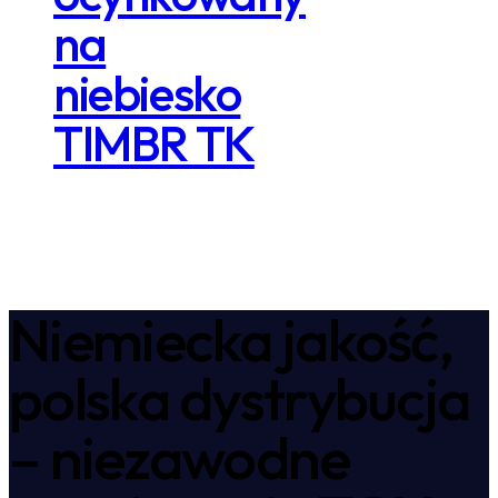
na
niebiesko
TIMBR TK
Niemiecka jakość,
polska dystrybucja
– niezawodne