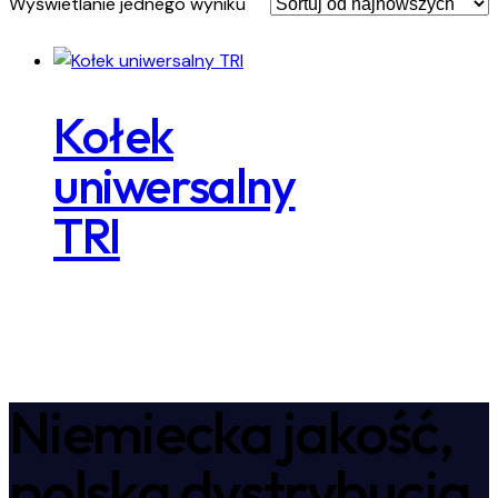
Wyświetlanie jednego wyniku
Kołek
uniwersalny
TRI
Niemiecka jakość,
polska dystrybucja