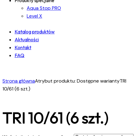
Produkty specjalne
Aqua Stop PRO
Level X
Katalog produktów
Aktualności
Kontakt
FAQ
facebook-
instagram
linkedin
1
Strona główna
Atrybut produktu: Dostępne warianty
TRI
10/61 (6 szt.)
TRI 10/61 (6 szt.)