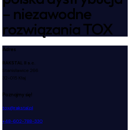
– niezawodne
rozwiązania TOX
Adres
RAKSTAL II s.c.
Stanisławice 266
32-015 Kłaj
Poznajmy się!
tox@rakstal.pl
+48-602-788-330