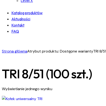
Level X
Katalog produktów
Aktualności
Kontakt
FAQ
facebook-
instagram
linkedin
1
Strona główna
Atrybut produktu: Dostępne warianty
TRI 8/51
TRI 8/51 (100 szt.)
Wyświetlanie jednego wyniku