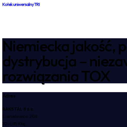
Kołek uniwersalny TRI
Niemiecka jakość, p
dystrybucja – niez
rozwiązania TOX
Adres
RAKSTAL II s.c.
Stanisławice 266
32-015 Kłaj