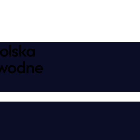
olska
awodne