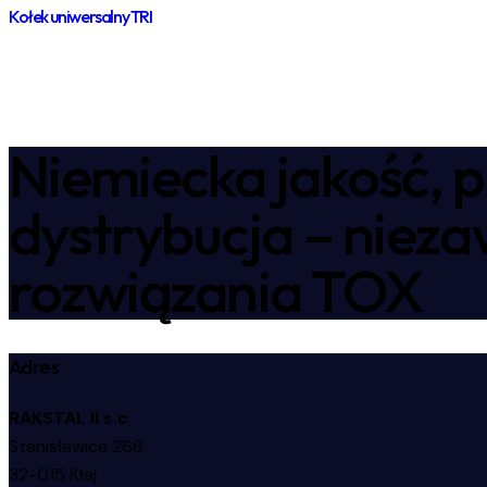
Kołek uniwersalny TRI
Niemiecka jakość, p
dystrybucja – niez
rozwiązania TOX
Adres
RAKSTAL II s.c.
Stanisławice 266
32-015 Kłaj