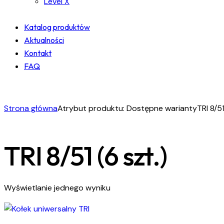
Level X
Katalog produktów
Aktualności
Kontakt
FAQ
facebook-
instagram
linkedin
1
Strona główna
Atrybut produktu: Dostępne warianty
TRI 8/51
TRI 8/51 (6 szt.)
Wyświetlanie jednego wyniku