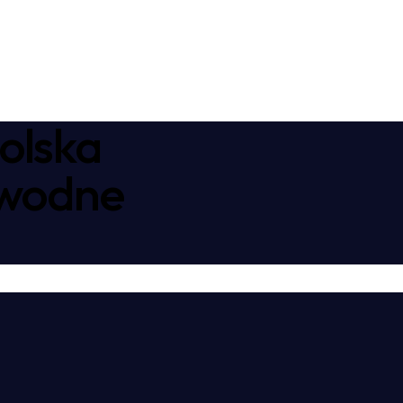
olska
awodne