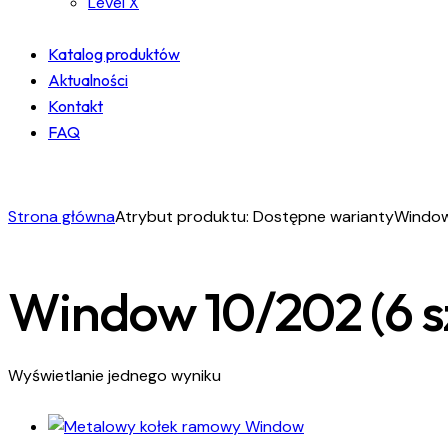
Level X
Katalog produktów
Aktualności
Kontakt
FAQ
facebook-
instagram
linkedin
1
Strona główna
Atrybut produktu: Dostępne warianty
Window 
Window 10/202 (6 sz
Wyświetlanie jednego wyniku