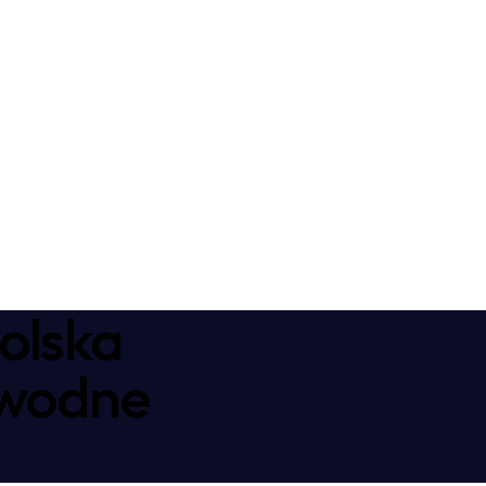
olska
awodne