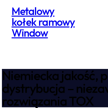
Metalowy
kołek ramowy
Window
Niemiecka jakość, p
dystrybucja – niez
rozwiązania TOX