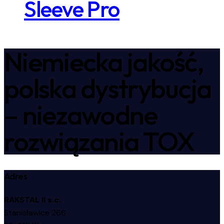
Sleeve Pro
Niemiecka jakość,
polska dystrybucja
– niezawodne
rozwiązania TOX
Adres
RAKSTAL II s.c.
Stanisławice 266