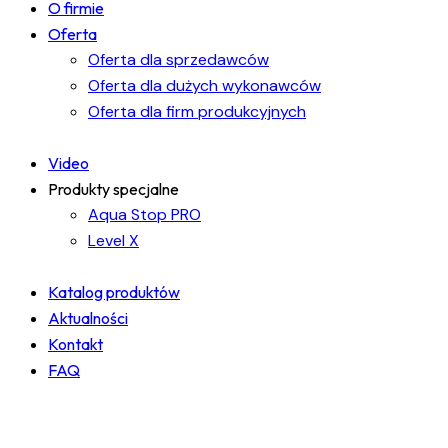
O firmie
Oferta
Oferta dla sprzedawców
Oferta dla dużych wykonawców
Oferta dla firm produkcyjnych
Video
Produkty specjalne
Aqua Stop PRO
Level X
Katalog produktów
Aktualności
Kontakt
FAQ
facebook-
instagram
linkedin
1