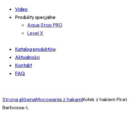
Video
Produkty specjalne
Aqua Stop PRO
Level X
Katalog produktów
Aktualności
Kontakt
FAQ
facebook-
instagram
linkedin
1
Strona główna
Mocowania z hakami
Kołek z hakiem Pirat
Barbossa-L