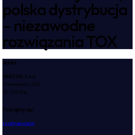
polska dystrybucja
– niezawodne
rozwiązania TOX
Adres
RAKSTAL II s.c.
Stanisławice 266
32-015 Kłaj
Poznajmy się!
tox@rakstal.pl