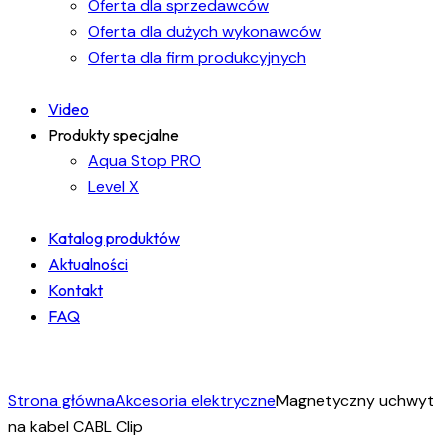
Oferta dla sprzedawców
Oferta dla dużych wykonawców
Oferta dla firm produkcyjnych
Video
Produkty specjalne
Aqua Stop PRO
Level X
Katalog produktów
Aktualności
Kontakt
FAQ
facebook-
instagram
linkedin
1
Strona główna
Akcesoria elektryczne
Magnetyczny uchwyt
na kabel CABL Clip