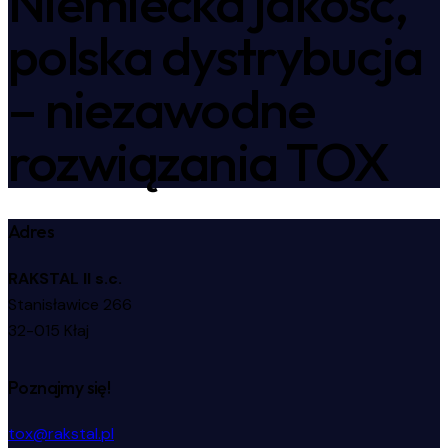
Niemiecka jakość,
polska dystrybucja
– niezawodne
rozwiązania TOX
Adres
RAKSTAL II s.c.
Stanisławice 266
32-015 Kłaj
Poznajmy się!
tox@rakstal.pl