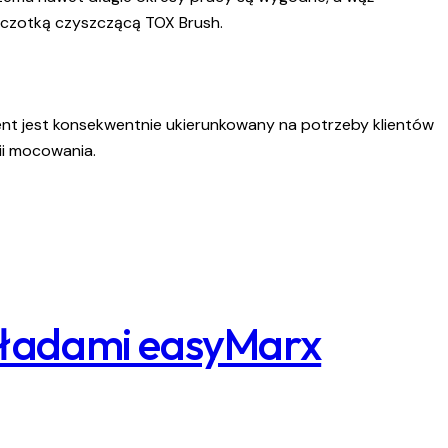
szczotką czyszczącą TOX Brush.
ment jest konsekwentnie ukierunkowany na potrzeby klientów
ii mocowania.
kładami easyMarx