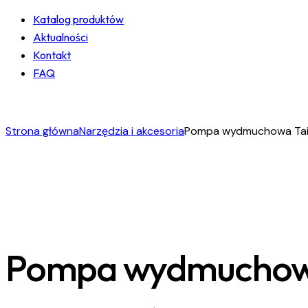
Katalog produktów
Aktualności
Kontakt
FAQ
facebook-
instagram
linkedin
1
Strona główna
Narzędzia i akcesoria
Pompa wydmuchowa Tai
Pompa wydmuchowa