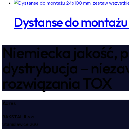
Dystanse do montażu 
Niemiecka jakość, p
dystrybucja – niez
rozwiązania TOX
Adres
RAKSTAL II s.c.
Stanisławice 266