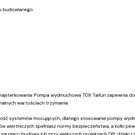
ru budowlanego
ów majsterkowania: Pompa wydmuchowa TOX Taifun zapewnia d
lnych wartościach trzymania.
alność systemów mocujących, dlatego stosowanie pompy wydm
 wiertniczych spełniasz normy bezpieczeństwa, a kołki pewn
na placu budowy lub przy większych projektach DIY, dzięki 