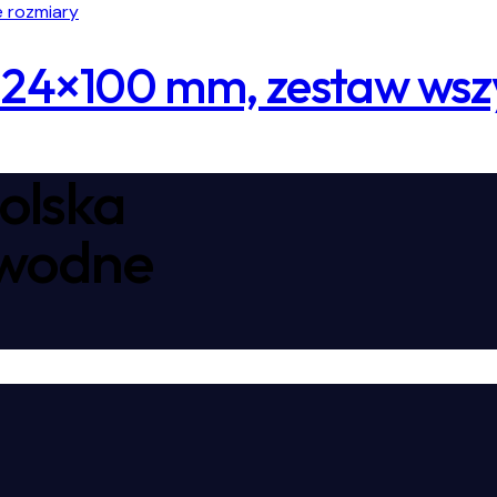
24×100 mm, zestaw wszy
olska
awodne