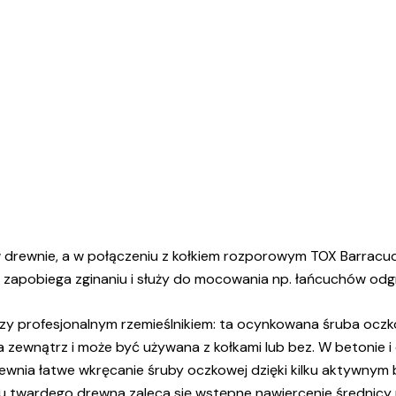
drewnie, a w połączeniu z kołkiem rozporowym TOX Barracu
pobiega zginaniu i służy do mocowania np. łańcuchów odgradz
 czy profesjonalnym rzemieślnikiem: ta ocynkowana śruba oczk
 zewnątrz i może być używana z kołkami lub bez. W betonie 
apewnia łatwe wkręcanie śruby oczkowej dzięki kilku aktywn
u twardego drewna zaleca się wstępne nawiercenie średnicy 