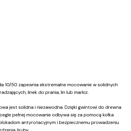
da 10/50 zapewnia ekstremalne mocowanie w solidnych
ających, linek do prania, lin lub markiz.
owa jest solidna i niezawodna. Dzięki gwintowi do drewna
i cegle pełnej mocowanie odbywa się za pomocą kołka
ym blokadom antyrotacyjnym i bezpiecznemu prowadzeniu
rdzenia śruby.