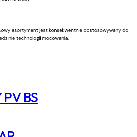
mpleksowy asortyment jest konsekwentnie dostosowywany do
dzinie technologii mocowania.
Y PV BS
GAP