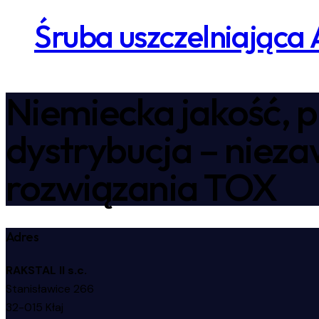
Śruba uszczelniająca
Niemiecka jakość, p
dystrybucja – niez
rozwiązania TOX
Adres
RAKSTAL II s.c.
Stanisławice 266
32-015 Kłaj