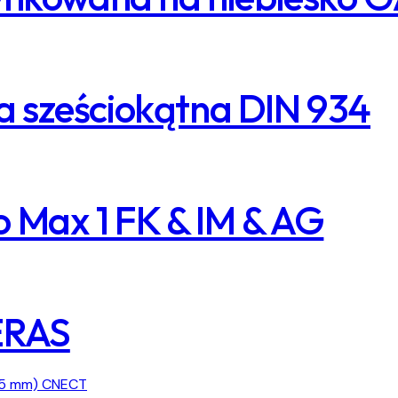
 sześciokątna DIN 934
 Max 1 FK & IM & AG
ERAS