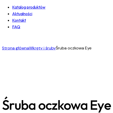
Katalog produktów
Aktualności
Kontakt
FAQ
facebook-
instagram
linkedin
1
Strona główna
Wkręty i śruby
Śruba oczkowa Eye
Śruba oczkowa Eye