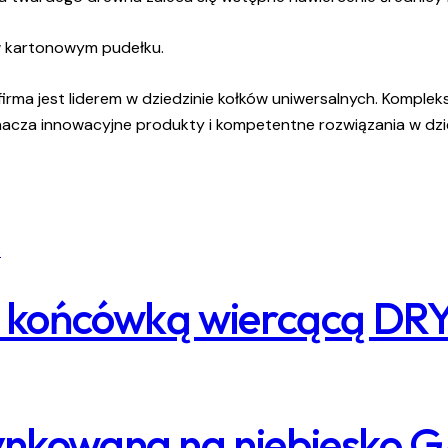
w kartonowym pudełku.
y: firma jest liderem w dziedzinie kołków uniwersalnych. Ko
acza innowacyjne produkty i kompetentne rozwiązania w dzie
 z końcówką wiercącą DR
ynkowana na niebiesko 