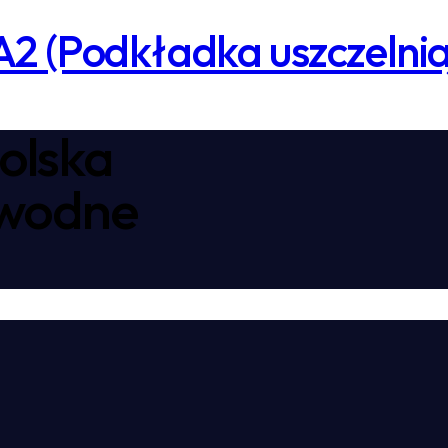
 A2 (Podkładka uszczeln
olska
awodne