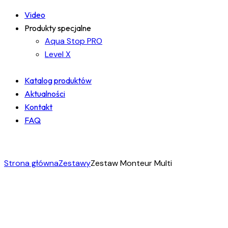
Video
Produkty specjalne
Aqua Stop PRO
Level X
Katalog produktów
Aktualności
Kontakt
FAQ
facebook-
instagram
linkedin
1
Strona główna
Zestawy
Zestaw Monteur Multi