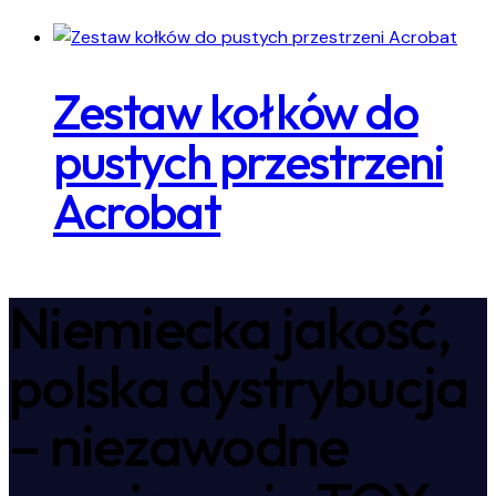
Zestaw kołków do
pustych przestrzeni
Acrobat
Niemiecka jakość,
polska dystrybucja
– niezawodne