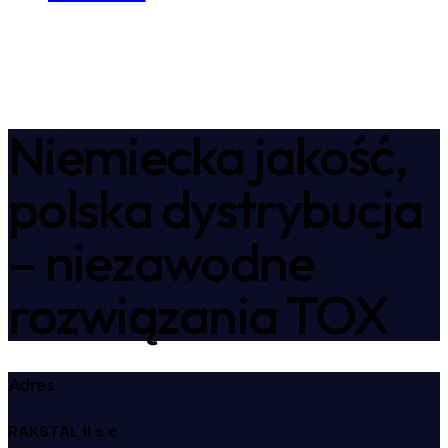
Niemiecka jakość,
polska dystrybucja
– niezawodne
rozwiązania TOX
Adres
RAKSTAL II s.c.