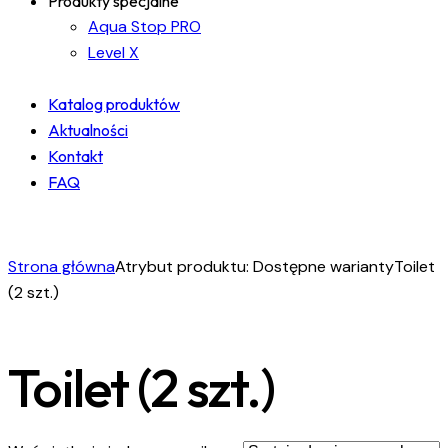
Produkty specjalne
Aqua Stop PRO
Level X
Katalog produktów
Aktualności
Kontakt
FAQ
facebook-
instagram
linkedin
1
Strona główna
Atrybut produktu: Dostępne warianty
Toilet
(2 szt.)
Toilet (2 szt.)