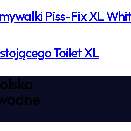
mywalki Piss-Fix XL Whi
ojącego Toilet XL
olska
awodne