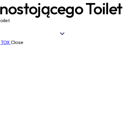
ostojącego Toilet
ilet
Close