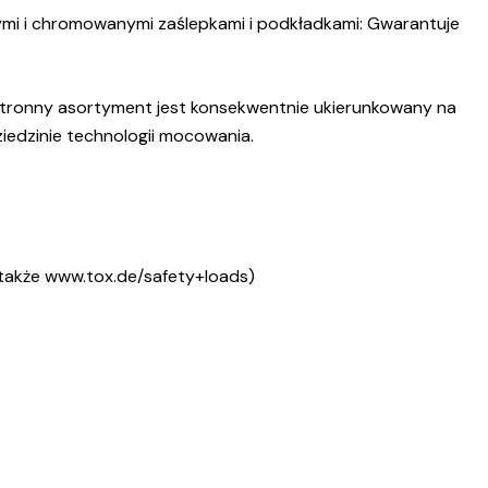
łymi i chromowanymi zaślepkami i podkładkami: Gwarantuje
chstronny asortyment jest konsekwentnie ukierunkowany na
edzinie technologii mocowania.
także www.tox.de/safety+loads)