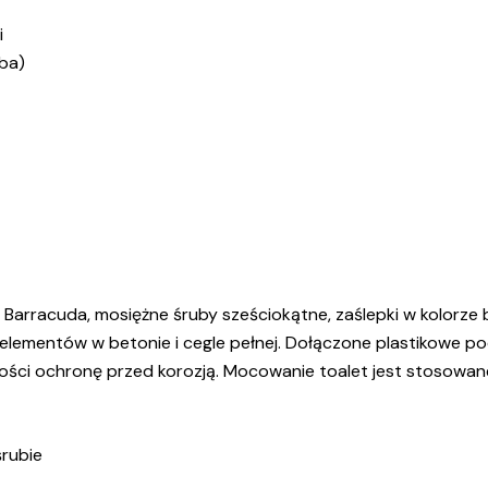
i
ba)
Barracuda, mosiężne śruby sześciokątne, zaślepki w kolorze 
h elementów w betonie i cegle pełnej. Dołączone plastikowe p
akości ochronę przed korozją. Mocowanie toalet jest stosowan
śrubie