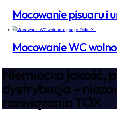
Mocowanie pisuaru i u
Mocowanie WC wolnost
Niemiecka jakość, p
dystrybucja – niez
rozwiązania TOX