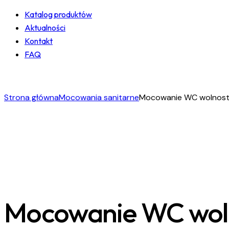
Katalog produktów
Aktualności
Kontakt
FAQ
facebook-
instagram
linkedin
1
Strona główna
Mocowania sanitarne
Mocowanie WC wolnosto
Mocowanie WC woln