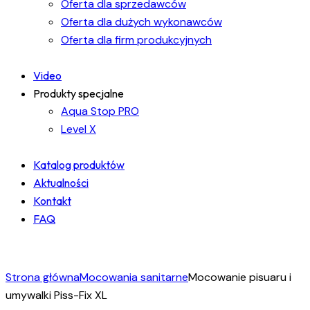
Oferta dla sprzedawców
Oferta dla dużych wykonawców
Oferta dla firm produkcyjnych
Video
Produkty specjalne
Aqua Stop PRO
Level X
Katalog produktów
Aktualności
Kontakt
FAQ
facebook-
instagram
linkedin
1
Strona główna
Mocowania sanitarne
Mocowanie pisuaru i
umywalki Piss-Fix XL