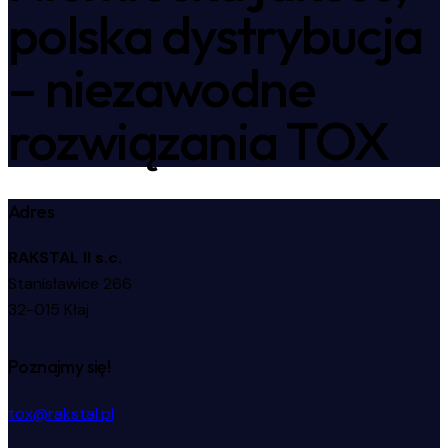
polska dystrybucja
– niezawodne
rozwiązania TOX
Adres
RAKSTAL II s.c.
Stanisławice 266
32-015 Kłaj
Poznajmy się!
tox@rakstal.pl