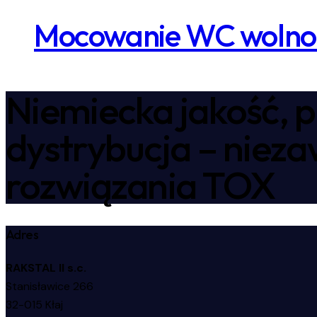
Mocowanie WC wolnos
Niemiecka jakość, p
dystrybucja – niez
rozwiązania TOX
Adres
RAKSTAL II s.c.
Stanisławice 266
32-015 Kłaj