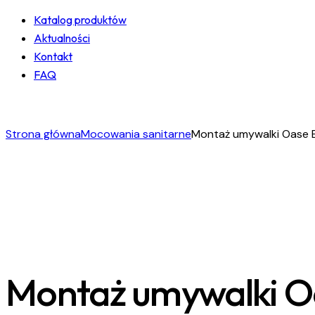
Katalog produktów
Aktualności
Kontakt
FAQ
facebook-
instagram
linkedin
1
Strona główna
Mocowania sanitarne
Montaż umywalki Oase 
Montaż umywalki O