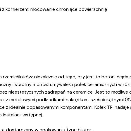
 z kołnierzem: mocowanie chroniące powierzchnię
 rzemieślników: niezależnie od tego, czy jest to beton, cegł
ny i stabilny montaż umywalek i półek ceramicznych w różn
 nieestetycznych zadrapań na ceramice. Jest to możliwe dzi
az z metalowymi podkładkami, nakrętkami sześciokątnymi (SW
ce z idealnie dopasowanymi komponentami. Kołek TRI nadaje 
instalacji wstępnej.
t dostarczany w opakowaniu typu blister.