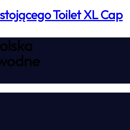
tojącego Toilet XL Cap
olska
awodne