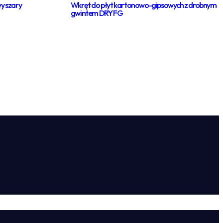
y szary
Wkręt do płyt kartonowo-gipsowych z drobnym
gwintem DRY FG