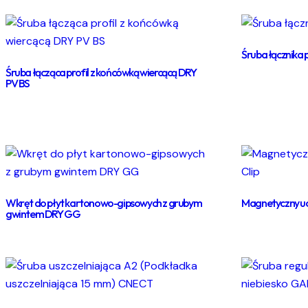
według
najnowszych
Śruba łącznika 
Śruba łącząca profil z końcówką wiercącą DRY
PV BS
Wkręt do płyt kartonowo-gipsowych z grubym
Magnetyczny uc
gwintem DRY GG