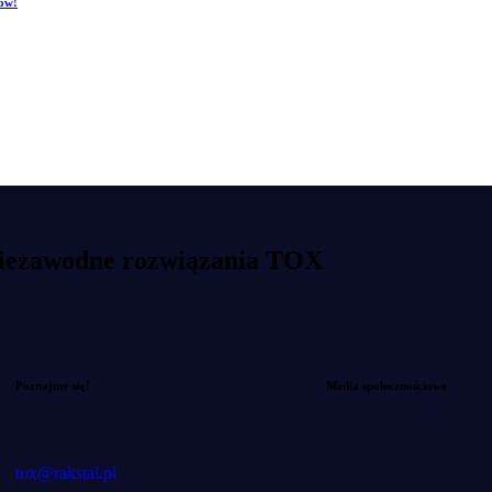
sów!
 niezawodne rozwiązania TOX
Poznajmy się!
Media społecznościowe
tox@rakstal.pl