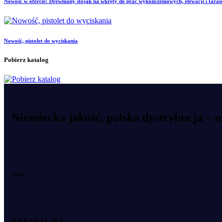
Nowość w ofercie: Drewniany stojak na wkręty do prac wykończeniowych, elewacji i tara
Nowość, pistolet do wyciskania
Pobierz katalog
Niemiecka jakość, polska dystrybucja –
Adres
RAKSTAL II s.c.